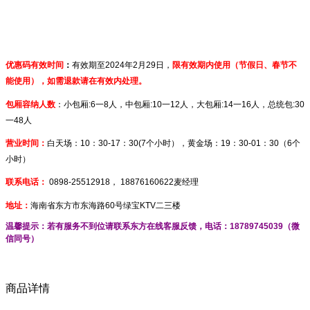
：
优惠码有效时间
有效期至2024年2月29日，
限有效期内使用（节假日、春节不
能使用），如需退款请在有效内处理。
包厢容纳人数
：小包厢:6一8人，
中包厢:10一12人，
大包厢:14一16人，
总统包:30
一48人
白天场：10：30-17：30(7个小时），黄金场：19：30-01：30（6个
营业时间：
小时）
联系电话：
0898-25512918， 18876160622麦经理
地址：
海南省东方市东海路60号绿宝KTV二三楼
温馨提示：若有服务不到位请联系东方在线客服反馈，电话：
18789745039
（微
信同号）
商品详情