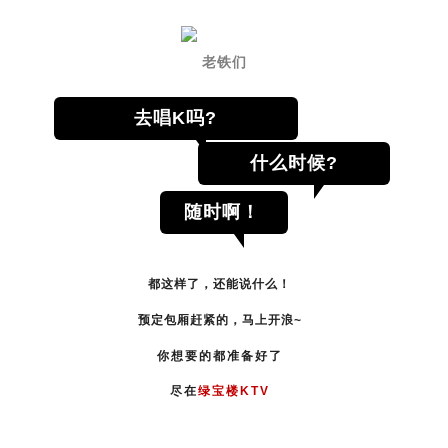
老铁们
去唱K吗?
什么时候?
随时啊！
都这样了，还能说什么！
预定包厢赶紧的，马上开
浪~
你想要的
都准备好了
尽在
绿宝楼KT
V