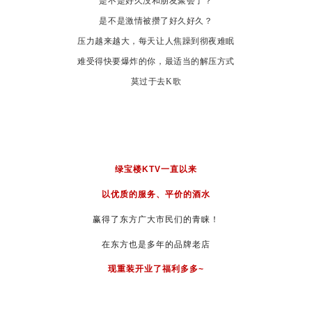
是不是好久没和朋友聚会了？
是不是激情被攒了好久好久？
压力越来越大，每天让人焦躁到彻夜难眠
难受得快要爆炸的你，最适当的解压方式
莫过于去K歌
绿宝楼KTV一直以来
以
优质的服务、
平价的酒水
赢得了东方广大市民们的青睐！
在东方也是多年的品牌老店
现重装开业了福利多多~